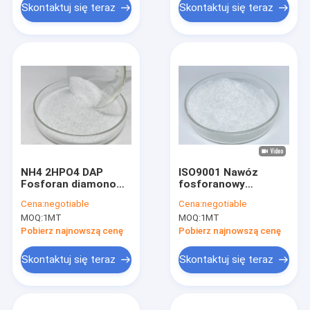
Skontaktuj się teraz
Skontaktuj się teraz
NH4 2HPO4 DAP
ISO9001 Nawóz
Fosforan diamonowy
fosforanowy
Dodatki do żywności
diamonowy bogaty w
Cena:
negotiable
Cena:
negotiable
do pożywki
azot DAP 21-53 -0 dla
MOQ:
1MT
MOQ:
1MT
hodowlanej
roślin
Pobierz najnowszą cenę
Pobierz najnowszą cenę
Skontaktuj się teraz
Skontaktuj się teraz