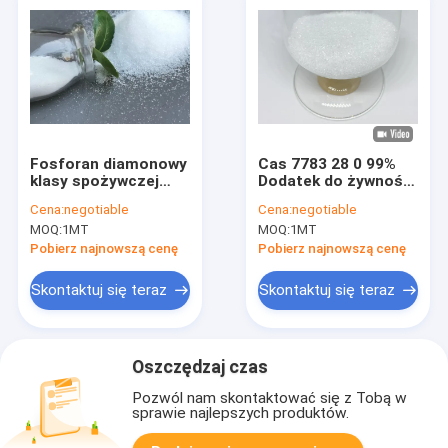
Fosforan diamonowy
Cas 7783 28 0 99%
klasy spożywczej
Dodatek do żywności
biały kryształ DAP dla
wodorofosforanu
Cena:
negotiable
Cena:
negotiable
przemysłu
diamonu do składnika
MOQ:
1MT
MOQ:
1MT
spożywczego
odżywczego drożdży
Pobierz najnowszą cenę
Pobierz najnowszą cenę
Skontaktuj się teraz
Skontaktuj się teraz
Oszczędzaj czas
Pozwól nam skontaktować się z Tobą w
sprawie najlepszych produktów.