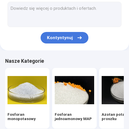
Fosforan mocznikowy nawóz
Fosforan diamonu DAP
Nawóz humusowy potasowy
Kontyntynuj
Fulwanian potasu
Bezwodny fosforan dipotasowy
Nasze Kategorie
Bezwodny fosforan sodu
Bezwodny fosforan disodowy
Pirofosforan tetrapotasowy
Fosforan chemiczny
Fosforan
Fosforan
Azotan potasu
Fosforan trójpotasowy
monopotasowy
jednoamonowy MAP
proszku