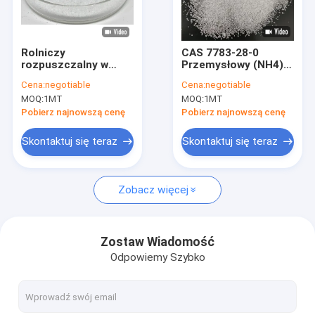
Wycieczka po fabryce
Kontrola jakości
Rolniczy
CAS 7783-28-0
rozpuszczalny w
Przemysłowy (NH4)
Skontaktuj się z nami
wodzie DAP 21-53-0
2HPO4 DAP 21-53-0
Cena:
negotiable
Cena:
negotiable
Klasa nawozu
Fosforan diamonu do
MOQ:
1MT
MOQ:
1MT
fosforanu diamonu
ognioodporności
Aktualności
Pobierz najnowszą cenę
Pobierz najnowszą cenę
Poprosić o wycenę
Skontaktuj się teraz
Skontaktuj się teraz
Zobacz więcej
Fosforan monopotasowy
Fosforan jednoamonowy MAP
Zostaw Wiadomość
Odpowiemy Szybko
Azotan potasu w proszku
Nawozy rozpuszczalne w wodzie NPK