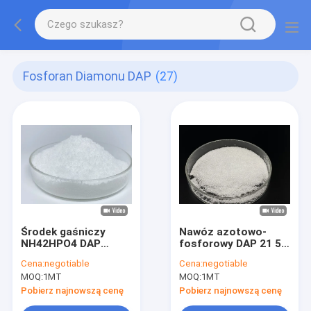
Fosforan Diamonu DAP
(27)
Środek gaśniczy
Nawóz azotowo-
NH42HPO4 DAP
fosforowy DAP 21 53
Fosforan diamonu z
00 do nawadniania
Cena:
negotiable
Cena:
negotiable
ISO9001
kroplowego
MOQ:
1MT
MOQ:
1MT
Pobierz najnowszą cenę
Pobierz najnowszą cenę