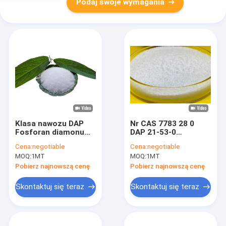
Podaj swoje wymagania
Klasa nawozu DAP
Nr CAS 7783 28 0
Fosforan diamonu
DAP 21-53-0
DAP 21 53 0 Do upraw
Fosforan diamonu
Cena:
negotiable
Cena:
negotiable
MOQ:
1MT
MOQ:
1MT
Pobierz najnowszą cenę
Pobierz najnowszą cenę
Skontaktuj się teraz
Skontaktuj się teraz