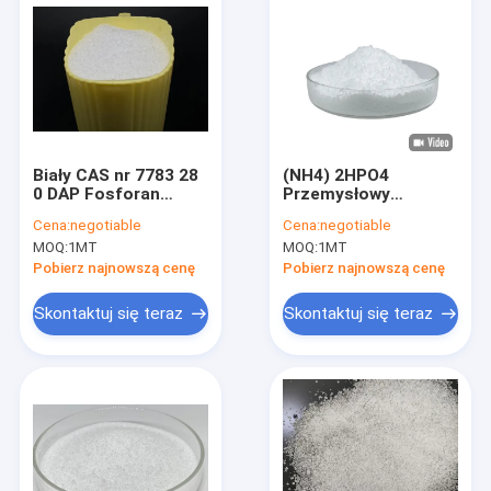
Biały CAS nr 7783 28
(NH4) 2HPO4
0 DAP Fosforan
Przemysłowy
diamonu do baterii
fosforan di-amonu
Cena:
negotiable
Cena:
negotiable
litowej
DAP 21 -53-0
MOQ:
1MT
MOQ:
1MT
Kryształ
ognioodporny
Pobierz najnowszą cenę
Pobierz najnowszą cenę
Skontaktuj się teraz
Skontaktuj się teraz
Dom
Produkty
O nas