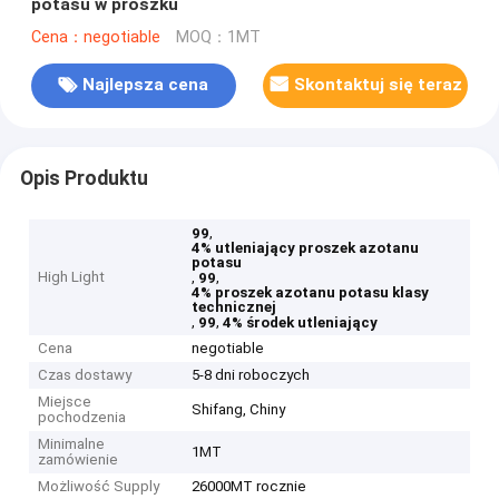
potasu w proszku
Cena：negotiable
MOQ：1MT
Najlepsza cena
Skontaktuj się teraz
Opis Produktu
,
99
4% utleniający proszek azotanu
potasu
High Light
,
,
99
4% proszek azotanu potasu klasy
technicznej
,
,
99
4% środek utleniający
Cena
negotiable
Czas dostawy
5-8 dni roboczych
Miejsce
Shifang, Chiny
pochodzenia
Minimalne
1MT
zamówienie
Możliwość Supply
26000MT rocznie