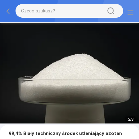
2
/
3
99,4% Biały techniczny środek utleniający azotan