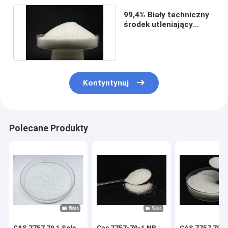
99,4% Biały techniczny
środek utleniający
azotan potasu w
proszku
Kontyntynuj
Polecane Produkty
CAS 7757 79 1 Sole
Cas 7757-79-1 NP
CAS 7757 79 1